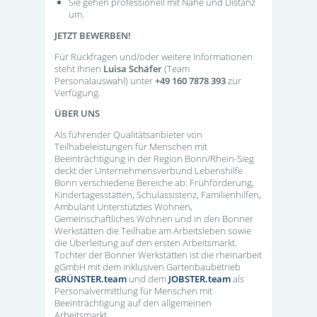
Sie gehen professionell mit Nähe und Distanz
um.
JETZT BEWERBEN!
Für Rückfragen und/oder weitere Informationen
steht Ihnen
Luisa Schäfer
(Team
Personalauswahl)
unter
+49 160 7878 393
zur
Verfügung.
ÜBER UNS
Als führender Qualitätsanbieter von
Teilhabeleistungen für Menschen mit
Beeinträchtigung in der Region Bonn/Rhein-Sieg
deckt der Unternehmensverbund Lebenshilfe
Bonn verschiedene Bereiche ab: Frühförderung,
Kindertagesstätten, Schulassistenz, Familienhilfen,
Ambulant Unterstütztes Wohnen,
Gemeinschaftliches Wohnen und in den Bonner
Werkstätten die Teilhabe am Arbeitsleben sowie
die Überleitung auf den ersten Arbeitsmarkt.
Tochter der Bonner Werkstätten ist die rheinarbeit
gGmbH mit dem inklusiven Gartenbaubetrieb
GRÜNSTER.team
und dem
JOBSTER.team
als
Personalvermittlung für Menschen mit
Beeinträchtigung auf den allgemeinen
Arbeitsmarkt.