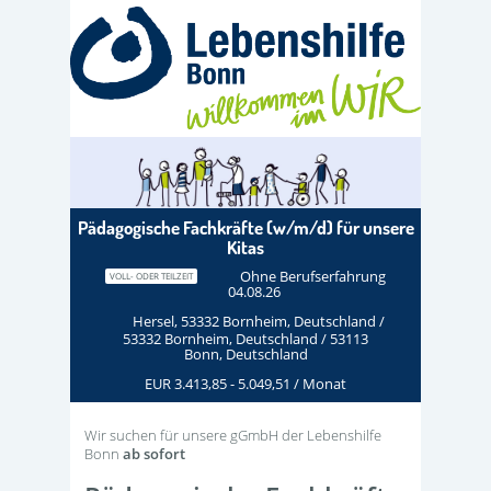
Pädagogische Fachkräfte (w/m/d) für unsere
Kitas
Ohne Berufserfahrung
VOLL- ODER TEILZEIT
04.08.26
Hersel, 53332 Bornheim, Deutschland /
53332 Bornheim, Deutschland / 53113
Bonn, Deutschland
EUR 3.413,85 - 5.049,51 / Monat
Wir suchen für unsere gGmbH der Lebenshilfe
Bonn
ab sofort