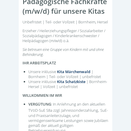
Pädagogische Fachkräfte
(m/w/d) für unsere Kitas
Unbefristet | Teil- oder Vollzeit | Bornheim, Hersel
Erzieher / Heilerziehungspfleger / Sozialarbeiter /
Sozialpädagogen / Kinderkrankenschwester /
Heilpädagogen (m/w/d) o.ä.
Sie betreuen eine Gruppe von Kindern mit und ohne
Behinderung.
IHR ARBEITSPLATZ
Unsere inklusive
Kita Märchenwald
|
Bornheim | Teil- oder Vollzeit | unbefristet
Unsere inklusive
Kita Schatzkiste
| Bornheim-
Hersel | Vollzeit | unbefristet
WILLKOMMEN IM WIR
VERGÜTUNG
: In Anlehnung an den aktuellen
TVöD-SuE S8a zzgl. Jahressonderzahlung,
SuE-
und Praxisanleiterzulage, und
vermögenswirksame Leistungen sowie Jubiläen
gemäß der aktuell gültigen
Betriebsvereinbarung.