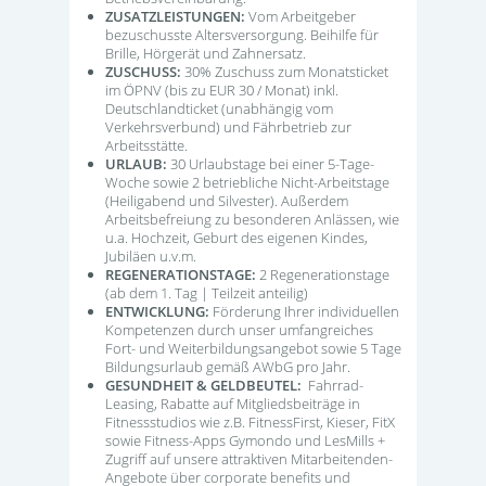
ZUSATZLEISTUNGEN:
Vom Arbeitgeber
bezuschusste Altersversorgung. Beihilfe für
Brille, Hörgerät und Zahnersatz.
ZUSCHUSS:
30% Zuschuss zum Monatsticket
im ÖPNV (bis zu EUR 30 / Monat) inkl.
Deutschlandticket (unabhängig vom
Verkehrsverbund) und Fährbetrieb zur
Arbeitsstätte.
URLAUB:
30 Urlaubstage bei einer 5-Tage-
Woche sowie 2 betriebliche Nicht-Arbeitstage
(Heiligabend und Silvester). Außerdem
Arbeitsbefreiung zu besonderen Anlässen, wie
u.a. Hochzeit, Geburt des eigenen Kindes,
Jubiläen u.v.m.
REGENERATIONSTAGE:
2 Regenerationstage
(ab dem 1. Tag | Teilzeit anteilig)
ENTWICKLUNG:
Förderung Ihrer individuellen
Kompetenzen durch unser umfangreiches
Fort- und Weiterbildungsangebot sowie 5 Tage
Bildungsurlaub gemäß AWbG pro Jahr.
GESUNDHEIT & GELDBEUTEL:
Fahrrad-
Leasing, Rabatte auf Mitgliedsbeiträge in
Fitnessstudios wie z.B. FitnessFirst, Kieser, FitX
sowie Fitness-Apps Gymondo und LesMills +
Zugriff auf unsere attraktiven Mitarbeitenden-
Angebote über corporate benefits und